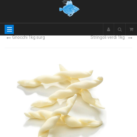
Gnocchi 1kg surg
Stringoli verdi 1kg