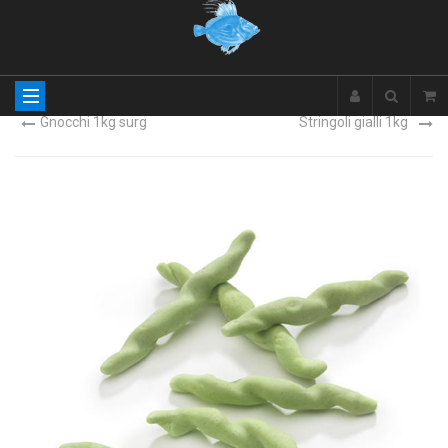
Gnocchi 1kg surg
Stringoli gialli 1kg