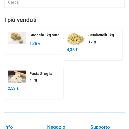
I più venduti
Gnocchi 1kg surg
Scialattielli 1kg
surg
1,38 €
4,35 €
Pasta Sfoglia
surg
2,53 €
Info
Negozio
Supporto